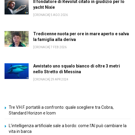
Il fondatore di Revolut citato in giudizio per lo
yacht Nixie
[CRONACA] 5 AGO 2026
Tredicenne nuota per ore in mare aperto e salva
la famiglia alla deriva
[CRONACA] 7 FEB 2026
Avvistato uno squalo bianco di oltre 3 metri
nello Stretto di Messina
[CRONACA] 29 APR 2024
Tre V.H.F. portatili a confronto: quale scegliere tra Cobra,
Standard Horizon e Icom
L’intelligenza artificiale sale a bordo: come l’AI può cambiare la
vita in barca