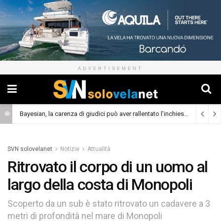
ADVERTISEMENT
Bayesian, la carenza di giudici può aver rallentato l’inchiesta
(Cronaca)
SVN solovelanet
Notizie
Attualità
Ritrovato il corpo di un uomo al
largo della costa di Monopoli
Scoperto da un sub è stato ritrovato un cadavere a 3
metri di profondità nel mare di Monopoli