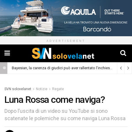
ADVERTISEMENT
Bayesian, la carenza di giudici può aver rallentato l’inchiesta
(Cronaca)
SVN solovelanet
Notizie
Regate
Luna Rossa come naviga?
Dopo l’uscita di un video su YouTube si sono
scatenate le polemiche su come naviga Luna Rossa