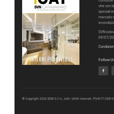
Conoscere 
che con la
speciali i
mercato n
incondizi
SVN solov
09/07/201
Condizion
Follow U
© Copyright 2026 SDM S.r.l.s., tutti i diritti riservati. P.IVA IT1