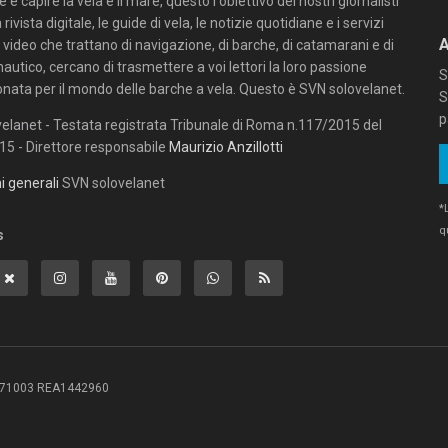
e capire la vela e il mare, questo l'obiettivo dei nostri giornalisti
 rivista digitale, le guide di vela, le notizie quotidiane e i servizi
n video che trattano di navigazione, di barche, di catamarani e di
autico, cercano di trasmettere a voi lettori la loro passione
S
onata per il mondo delle barche a vela. Questo è SVN solovelanet.
S
p
elanet - Testata registrata Tribunale di Roma n.117/2015 del
5 - Direttore responsabile
Maurizio Anzillotti
i generali
SVN solovelanet
*
q
s
3381071003 REA1442960