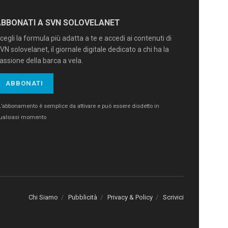
ABBONATI A SVN SOLOVELANET
cegli la formula più adatta a te e accedi ai contenuti di
VN solovelanet, il giornale digitale dedicato a chi ha la
assione della barca a vela.
ABBONATI
L’abbonamento è semplice da attivare e può essere disdetto in
ualsiasi momento
Chi Siamo
Pubblicità
Privacy & Policy
Scrivici