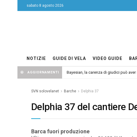
sabato 8 agosto 2026
NOTIZIE
GUIDE DI VELA
VIDEO GUIDE
BA
Bayesian, la carenza di giudici può aver r
AGGIORNAMENTI
SVN solovelanet
Barche
Delphia 37
Delphia 37 del cantiere D
Barca fuori produzione