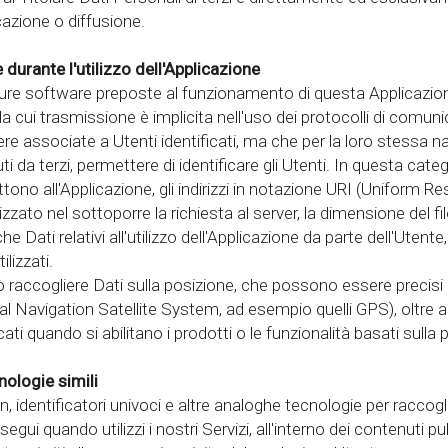
azione o diffusione.
durante l'utilizzo dell'Applicazione
edure software preposte al funzionamento di questa Applicazio
la cui trasmissione è implicita nell'uso dei protocolli di comunic
e associate a Utenti identificati, ma che per la loro stessa n
da terzi, permettere di identificare gli Utenti. In questa categori
ttono all'Applicazione, gli indirizzi in notazione URI (Uniform Re
tilizzato nel sottoporre la richiesta al server, la dimensione del fi
Dati relativi all'utilizzo dell'Applicazione da parte dell'Utente
ilizzati.
 raccogliere Dati sulla posizione, che possono essere precisi o 
avigation Satellite System, ad esempio quelli GPS), oltre ai Da
ati quando si abilitano i prodotti o le funzionalità basati sulla 
nologie simili
dentificatori univoci e altre analoghe tecnologie per raccoglie
segui quando utilizzi i nostri Servizi, all'interno dei contenuti p