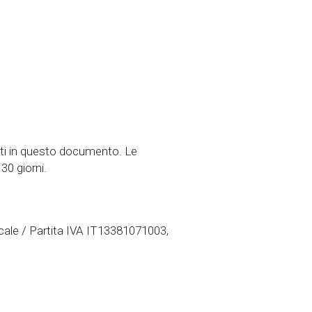
icati in questo documento. Le
30 giorni.
scale / Partita IVA IT13381071003,