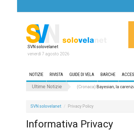
SVN solovelanet
venerdì 7 agosto 2026
NOTIZIE
RIVISTA
GUIDE DI VELA
BARCHE
ACCES
Ultime Notizie
(Cronaca)
Skaw A, il 40 piedi d
SVN solovelanet
Privacy Policy
Informativa Privacy