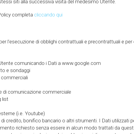
stessi siti alla successiva visita del medesimo Utente.
 Policy completa
cliccando qui
per l'esecuzione di obblighi contrattuali e precontrattuali e per
ll’Utente comunicando i Dati a www.google.com
ato e sondaggi
e commerciali
ne di comunicazione commerciale
 list
esterne (i.e. Youtube)
 credito, bonifico bancario o altri strumenti. I Dati utilizzati
gamento richiesto senza essere in alcun modo trattati da quest