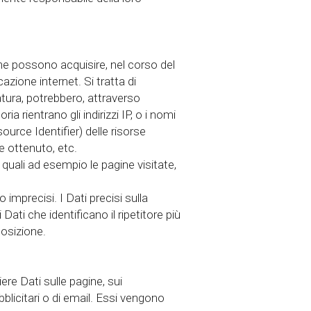
ne possono acquisire, nel corso del
azione internet. Si tratta di
atura, potrebbero, attraverso
a rientrano gli indirizzi IP, o i nomi
source Identifier) delle risorse
le ottenuto, etc.
, quali ad esempio le pagine visitate,
imprecisi. I Dati precisi sulla
ti che identificano il ripetitore più
posizione.
re Dati sulle pagine, sui
ubblicitari o di email. Essi vengono