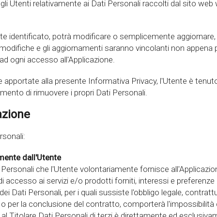
i Utenti relativamente ai Dati Personali raccolti dal sito web
 identificato, potrà modificare o semplicemente aggiornare, in
modifiche e gli aggiornamenti saranno vincolanti non appena pu
 ad ogni accesso all'Applicazione.
pportate alla presente Informativa Privacy, l'Utente è tenuto 
amento di rimuovere i propri Dati Personali.
cazione
rsonali:
mente dall'Utente
Personali che l'Utente volontariamente fornisce all'Applicazione
i accesso ai servizi e/o prodotti forniti, interessi e preferenze p
 Dati Personali, per i quali sussiste l'obbligo legale, contrat
o o per la conclusione del contratto, comporterà l'impossibilità d
i al Titolare Dati Personali di terzi è direttamente ed esclusiv