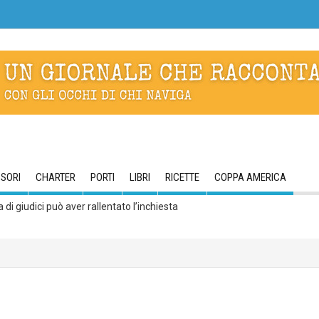
SORI
CHARTER
PORTI
LIBRI
RICETTE
COPPA AMERICA
a crociera con prua scow e foil