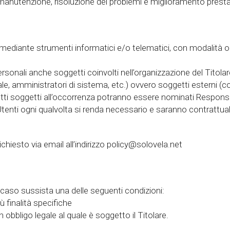
 manutenzione, risoluzione dei problemi e miglioramento presta
 mediante strumenti informatici e/o telematici, con modalità o
sonali anche soggetti coinvolti nell’organizzazione del Titolare
le, amministratori di sistema, etc.) ovvero soggetti esterni (c
). Detti soggetti all’occorrenza potranno essere nominati Respon
 Utenti ogni qualvolta si renda necessario e saranno contrattu
chiesto via email all’indirizzo policy@solovela.net
 in caso sussista una delle seguenti condizioni:
ù finalità specifiche
obbligo legale al quale è soggetto il Titolare.