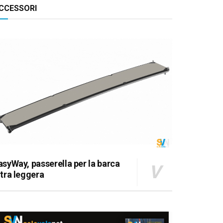
CCESSORI
FOUR 460 GL - VISTA DI LATO
asyWay, passerella per la barca
ltra leggera