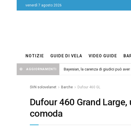
venerdì 7 agosto 2026
NOTIZIE
GUIDE DI VELA
VIDEO GUIDE
BA
Bayesian, la carenza di giudici può aver r
AGGIORNAMENTI
SVN solovelanet
Barche
Dufour 460 GL
Dufour 460 Grand Large, 
comoda