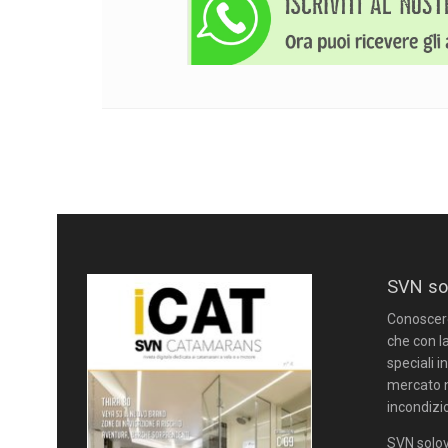
SVN so
Conoscere 
che con la
speciali i
mercato n
incondizi
SVN solov