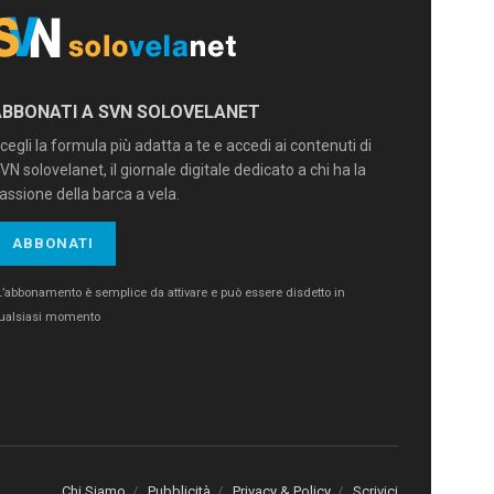
ABBONATI A SVN SOLOVELANET
cegli la formula più adatta a te e accedi ai contenuti di
VN solovelanet, il giornale digitale dedicato a chi ha la
assione della barca a vela.
ABBONATI
L’abbonamento è semplice da attivare e può essere disdetto in
ualsiasi momento
Chi Siamo
Pubblicità
Privacy & Policy
Scrivici