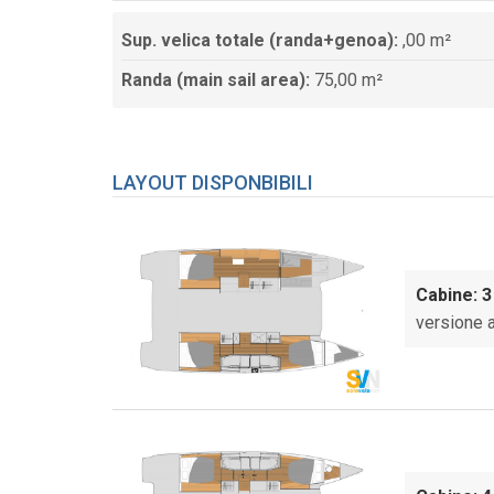
Sup. velica totale (randa+genoa):
,00 m²
Randa (main sail area):
75,00 m²
LAYOUT DISPONBIBILI
Cabine: 3
versione 