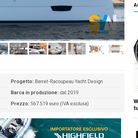
A
EL
Progetto:
Berret-Racoupeau Yacht Design
Barca in produzione:
dal 2019
W
Prezzo:
567.519 euro (IVA esclusa)
t