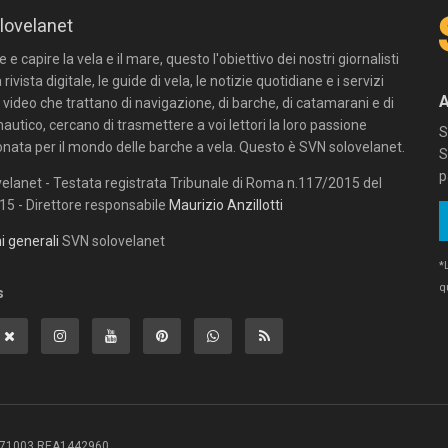
lovelanet
e capire la vela e il mare, questo l'obiettivo dei nostri giornalisti
 rivista digitale, le guide di vela, le notizie quotidiane e i servizi
n video che trattano di navigazione, di barche, di catamarani e di
autico, cercano di trasmettere a voi lettori la loro passione
S
onata per il mondo delle barche a vela. Questo è SVN solovelanet.
S
p
elanet - Testata registrata Tribunale di Roma n.117/2015 del
5 - Direttore responsabile
Maurizio Anzillotti
i generali
SVN solovelanet
*
q
s
3381071003 REA1442960