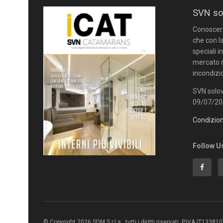
SVN so
Conoscere 
che con la
speciali i
mercato n
incondizi
SVN solov
09/07/201
Condizion
Follow U
© Copyright 2026 SDM S.r.l.s., tutti i diritti riservati. P.IVA IT1