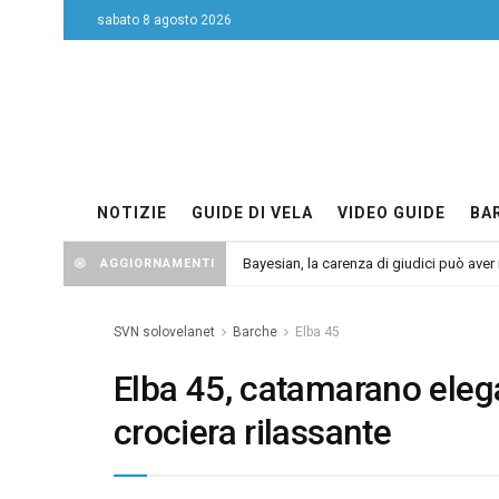
sabato 8 agosto 2026
NOTIZIE
GUIDE DI VELA
VIDEO GUIDE
BA
Bayesian, la carenza di giudici può aver r
AGGIORNAMENTI
SVN solovelanet
Barche
Elba 45
Elba 45, catamarano eleg
crociera rilassante