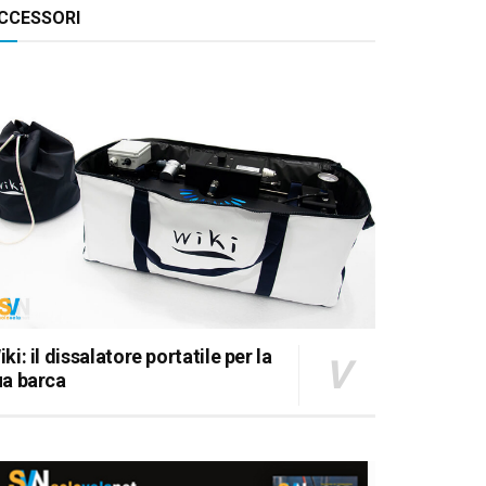
CCESSORI
BA 45, IL POZZETTO
iki: il dissalatore portatile per la
ua barca