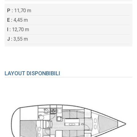
P :
11,70 m
E :
4,45 m
I :
12,70 m
J :
3,55 m
LAYOUT DISPONBIBILI