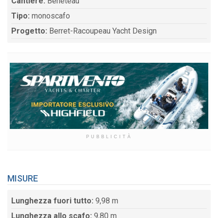
Cantiere:
Beneteau
Tipo:
monoscafo
Progetto:
Berret-Racoupeau Yacht Design
PUBBLICITÀ
MISURE
Lunghezza fuori tutto:
9,98 m
Lunghezza allo scafo:
9,80 m