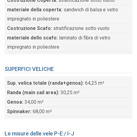
Costruzione Coperta:
stratificazione sotto vuoto
materiale della coperta:
sandwich di balsa e vetro
impregnato in poliestere
Costruzione Scafo:
stratificazione sotto vuoto
materiale dello scafo:
laminato di fibra di vetro
impregnato in poliestere
SUPERFICI VELICHE
Sup. velica totale (randa+genoa):
64,25 m²
Randa (main sail area):
30,25 m²
Genoa:
34,00 m²
Spinnaker:
68,00 m²
Le misure delle vele P-E / I-J