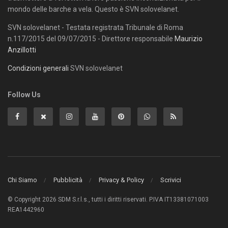
mondo delle barche a vela. Questo è SVN solovelanet.
SVN solovelanet - Testata registrata Tribunale di Roma
n.117/2015 del 09/07/2015 - Direttore responsabile
Maurizio
Anzillotti
Condizioni generali
SVN solovelanet
Follow Us
Chi Siamo
Pubblicità
Privacy & Policy
Scrivici
© Copyright 2026 SDM S.r.l.s., tutti i diritti riservati. P.IVA IT13381071003
REA1442960