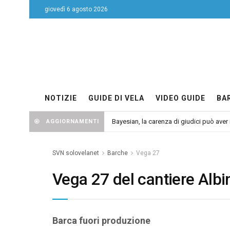
giovedì 6 agosto 2026
NOTIZIE
GUIDE DI VELA
VIDEO GUIDE
BA
Bayesian, la carenza di giudici può aver r
AGGIORNAMENTI
SVN solovelanet
Barche
Vega 27
Vega 27 del cantiere Albi
Barca fuori produzione