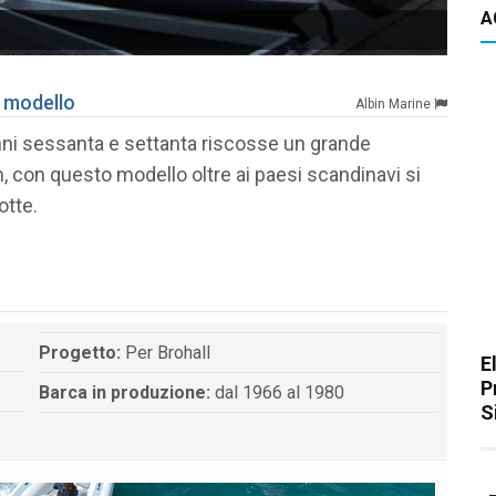
A
l modello
Albin Marine
 anni sessanta e settanta riscosse un grande
n, con questo modello oltre ai paesi scandinavi si
otte.
Progetto:
Per Brohall
E
P
Barca in produzione:
dal 1966 al 1980
S