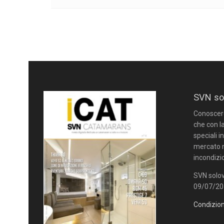
SVN so
Conoscere 
che con la
speciali i
mercato n
incondizi
SVN solov
09/07/201
Condizion