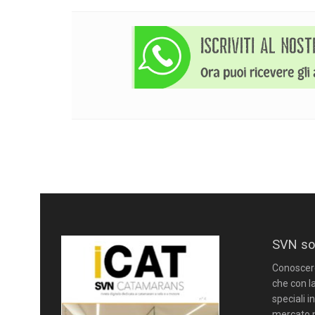
SVN so
Conoscere 
che con la
speciali i
mercato n