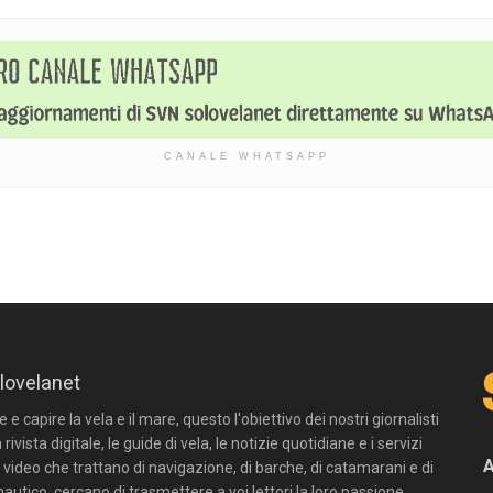
CANALE WHATSAPP
lovelanet
e capire la vela e il mare, questo l'obiettivo dei nostri giornalisti
 rivista digitale, le guide di vela, le notizie quotidiane e i servizi
n video che trattano di navigazione, di barche, di catamarani e di
autico, cercano di trasmettere a voi lettori la loro passione