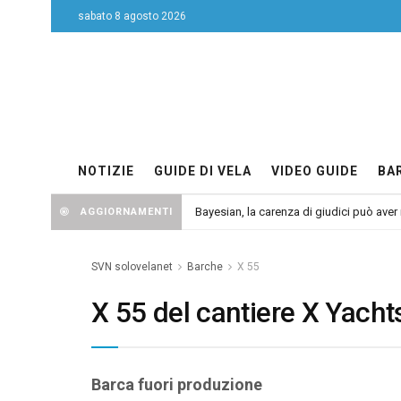
sabato 8 agosto 2026
NOTIZIE
GUIDE DI VELA
VIDEO GUIDE
BA
Bayesian, la carenza di giudici può aver r
AGGIORNAMENTI
SVN solovelanet
Barche
X 55
X 55 del cantiere X Yacht
Barca fuori produzione