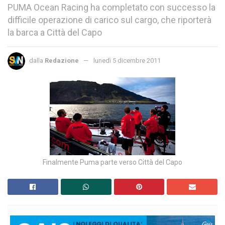
PUMA Ocean Racing ha completato con successo la
difficile operazione di carico sul cargo, che riporterà
la barca a Città del Capo
dalla
Redazione
lunedì 5 dicembre 2011
Finalmente Puma parte verso Città del Capo