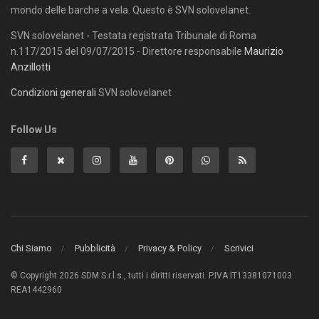
mondo delle barche a vela. Questo è SVN solovelanet.
SVN solovelanet - Testata registrata Tribunale di Roma
n.117/2015 del 09/07/2015 - Direttore responsabile
Maurizio
Anzillotti
Condizioni generali
SVN solovelanet
Follow Us
Chi Siamo
Pubblicità
Privacy & Policy
Scrivici
© Copyright 2026 SDM S.r.l.s., tutti i diritti riservati. P.IVA IT13381071003
REA1442960