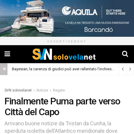
ADVERTISEMENT
Bayesian, la carenza di giudici può aver rallentato l’inchiesta
(Cronaca)
SVN solovelanet
Notizie
Regate
Finalmente Puma parte verso
Città del Capo
Arrivano buone notizie da Tristan da Cunha, la
sperduta isoletta dell’Atlantico meridionale dove