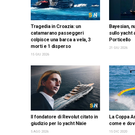
Tragedia in Croazia: un
Bayesian, n
catamarano passeggeri
sullo yacht
colpisce una barca a vela, 3
Porticello
morti e 1 disperso
21 GIU 2026
15 GIU 2026
Il fondatore di Revolut citato in
La Coppa Am
giudizio per lo yacht Nixie
come e dov
5 AGO 2026
15 DIC 2020