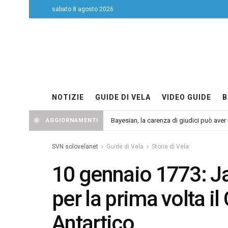
sabato 8 agosto 2026
NOTIZIE
GUIDE DI VELA
VIDEO GUIDE
B
Bayesian, la carenza di giudici può aver r
AGGIORNAMENTI
SVN solovelanet
Guide di Vela
Storie di Vela
10 gennaio 1773: J
per la prima volta il
Antartico