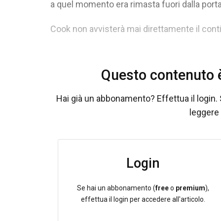
a quel momento era rimasta fuori dalla porta
Cook non avvisterà mai direttamente il cont
Questo contenuto è
Hai già un abbonamento? Effettua il login. 
leggere 
Login
Se hai un abbonamento (
free
o
premium
),
effettua il login per accedere all'articolo.