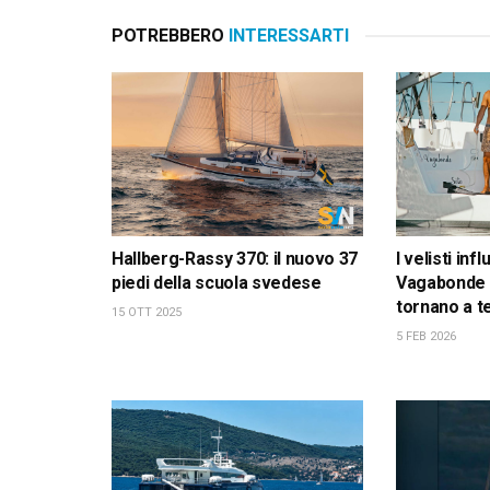
POTREBBERO
INTERESSARTI
Hallberg-Rassy 370: il nuovo 37
I velisti inf
piedi della scuola svedese
Vagabonde 
tornano a t
15 OTT 2025
5 FEB 2026