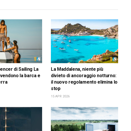
luencer di Sailing La
La Maddalena, niente più
vendono la barca e
divieto di ancoraggio notturno:
erra
il nuovo regolamento elimina lo
stop
15 APR 2026