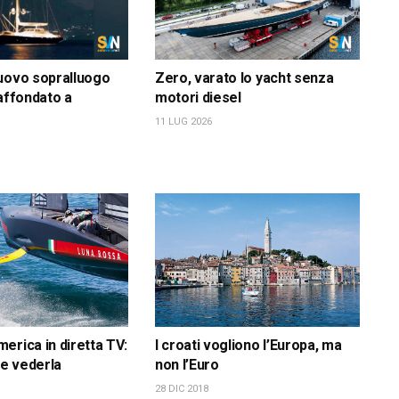
uovo sopralluogo
Zero, varato lo yacht senza
 affondato a
motori diesel
11 LUG 2026
erica in diretta TV:
I croati vogliono l’Europa, ma
e vederla
non l’Euro
28 DIC 2018