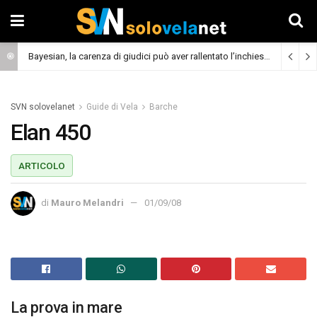
Bayesian, la carenza di giudici può aver rallentato l’inchiesta
(Cronaca)
SVN solovelanet
Guide di Vela
Barche
Elan 450
ARTICOLO
di
Mauro Melandri
01/09/08
La prova in mare