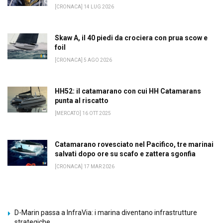
[CRONACA] 14 LUG 2026
Skaw A, il 40 piedi da crociera con prua scow e
foil
[CRONACA] 5 AGO 2026
HH52: il catamarano con cui HH Catamarans
punta al riscatto
[MERCATO] 16 OTT 2025
Catamarano rovesciato nel Pacifico, tre marinai
salvati dopo ore su scafo e zattera sgonfia
[CRONACA] 17 MAR 2026
D-Marin passa a InfraVia: i marina diventano infrastrutture
strategiche