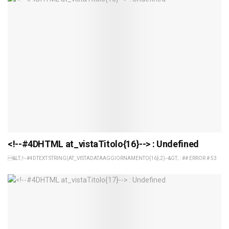
<!--#4DHTML at_vistaTitolo{16}--> : Undefined
&LT;!--#4DTEXT STRING(AT_VISTADATAAGGIORNAMENTO{16};2)--&GT; : ## ERROR # 53