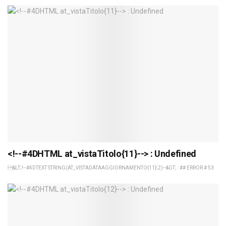
<!--#4DHTML at_vistaTitolo{11}--> : Undefined
&LT;!--#4DTEXT STRING(AT_VISTADATAAGGIORNAMENTO{11};2)--&GT; : ## ERROR # 53