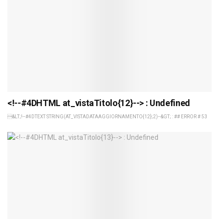
<!--#4DHTML at_vistaTitolo{12}--> : Undefined
&LT;!--#4DTEXT STRING(AT_VISTADATAAGGIORNAMENTO{12};2)--&GT; : ## ERROR # 53