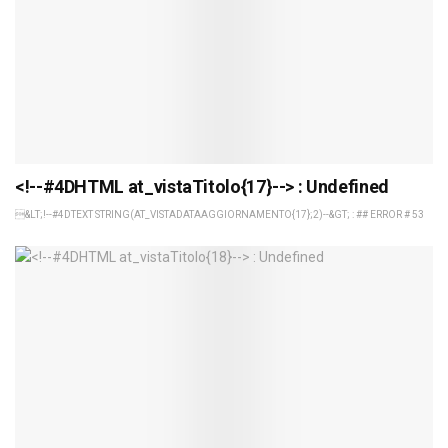
<!--#4DHTML at_vistaTitolo{17}--> : Undefined
&LT;!--#4DTEXT STRING(AT_VISTADATAAGGIORNAMENTO{17};2)--&GT; : ## ERROR # 53