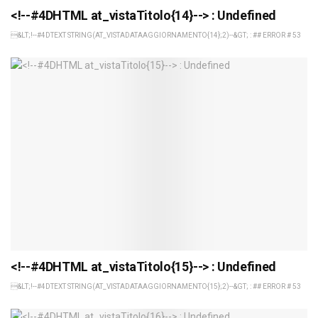
<!--#4DHTML at_vistaTitolo{14}--> : Undefined
&LT;!--#4DTEXT STRING(AT_VISTADATAAGGIORNAMENTO{14};2)--&GT; : ## ERROR # 53
<!--#4DHTML at_vistaTitolo{15}--> : Undefined
&LT;!--#4DTEXT STRING(AT_VISTADATAAGGIORNAMENTO{15};2)--&GT; : ## ERROR # 53