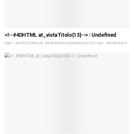
<!--#4DHTML at_vistaTitolo{13}--> : Undefined
&LT;!--#4DTEXT STRING(AT_VISTADATAAGGIORNAMENTO{13};2)--&GT; : ## ERROR # 53