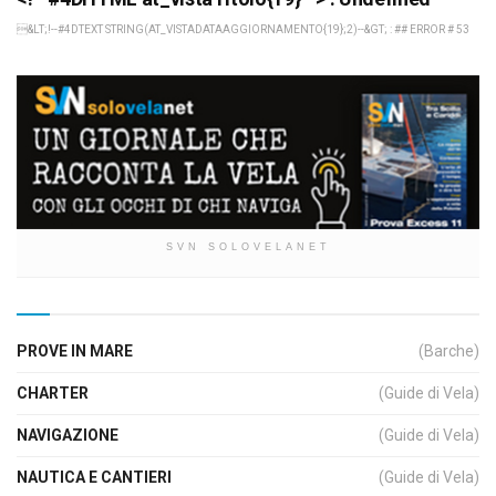
&LT;!--#4DTEXT STRING(AT_VISTADATAAGGIORNAMENTO{19};2)--&GT; : ## ERROR # 53
SVN SOLOVELANET
PROVE IN MARE
(Barche)
CHARTER
(Guide di Vela)
NAVIGAZIONE
(Guide di Vela)
NAUTICA E CANTIERI
(Guide di Vela)