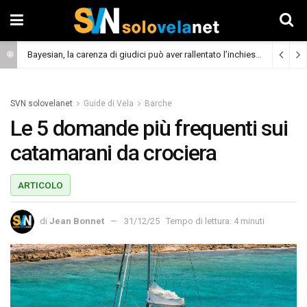
Bayesian, la carenza di giudici può aver rallentato l’inchiesta
(Cronaca)
SVN solovelanet
Guide di Vela
Barche
Le 5 domande più frequenti sui
catamarani da crociera
ARTICOLO
di
Jean Bonnet
31/12/25
Tempo di lettura: 4 minuti