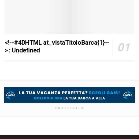
<!--#4DHTML at_vistaTitoloBarca{1}--
> : Undefined
PUBBLICITÀ