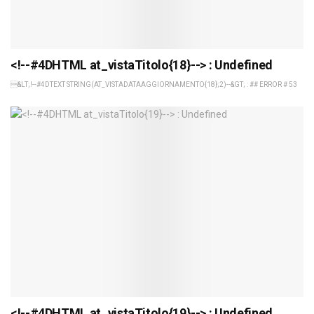
<!--#4DHTML at_vistaTitolo{18}--> : Undefined
&LT;!--#4DTEXT STRING(AT_VISTADATAAGGIORNAMENTO{18};2)--&GT; : ## ERROR # 53
<!--#4DHTML at_vistaTitolo{19}--> : Undefined