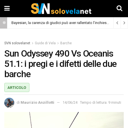
Bayesian, la carenza di giudici può aver rallentato l’inchiesta
(Cronaca)
SVN solovelanet
Guide di Vela
Barche
Sun Odyssey 490 Vs Oceanis
51.1: i pregi e i difetti delle due
barche
ARTICOLO
di
Maurizio Anzillotti
14/06/24
Tempo di lettura: 9 minuti