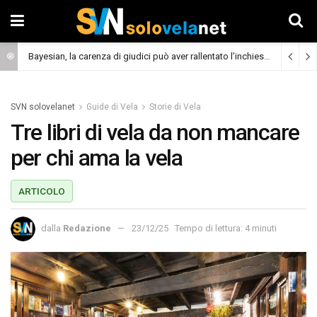
Bayesian, la carenza di giudici può aver rallentato l’inchiesta
(Cronaca)
SVN solovelanet
Guide di Vela
Storie di Vela
Tre libri di vela da non mancare
per chi ama la vela
ARTICOLO
dalla
Redazione
23/12/25
Tempo di lettura: 4 minuti