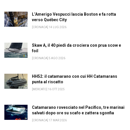
L’Amerigo Vespucci lascia Boston e fa rotta
verso Québec City
[CRONACA] 14 LUG 2026
Skaw A, il 40 piedi da crociera con prua scow e
foil
[CRONACA] 5 AGO 2026
HH52: il catamarano con cui HH Catamarans
punta al riscatto
[MERCATO] 16 OTT 2025
Catamarano rovesciato nel Pacifico, tre marinai
salvati dopo ore su scafo e zattera sgonfia
[CRONACA] 17 MAR 2026