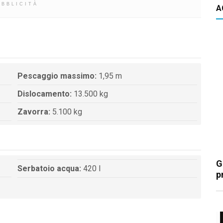
UBBLICITÀ
A
Pescaggio massimo:
1,95 m
Dislocamento:
13.500 kg
Zavorra:
5.100 kg
G
Serbatoio acqua:
420 l
p