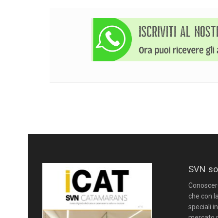
SVN so
Conoscere 
che con la
speciali i
mercato n