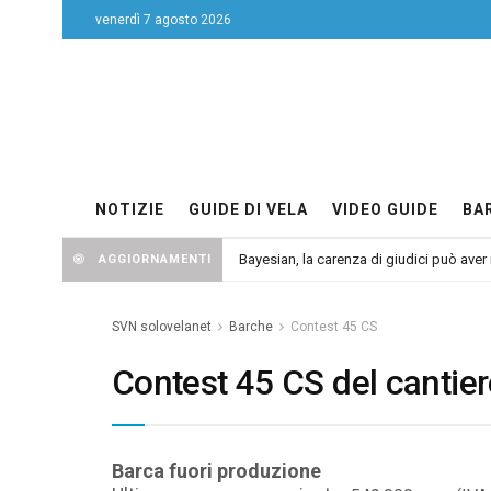
venerdì 7 agosto 2026
NOTIZIE
GUIDE DI VELA
VIDEO GUIDE
BA
Bayesian, la carenza di giudici può aver r
AGGIORNAMENTI
SVN solovelanet
Barche
Contest 45 CS
Contest 45 CS del cantie
Barca fuori produzione