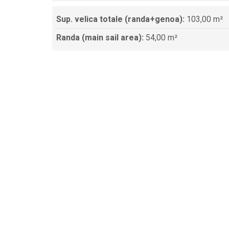
Sup. velica totale (randa+genoa):
103,00 m²
Randa (main sail area):
54,00 m²