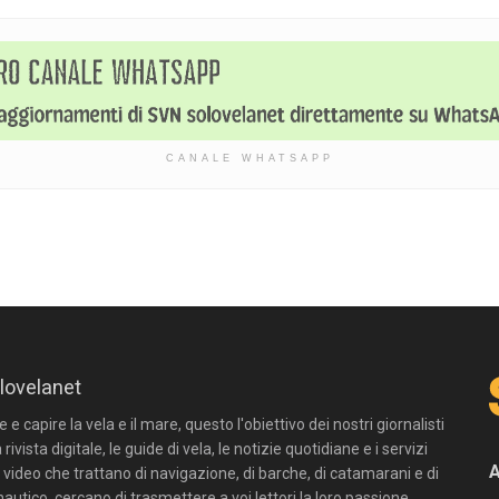
CANALE WHATSAPP
lovelanet
e capire la vela e il mare, questo l'obiettivo dei nostri giornalisti
 rivista digitale, le guide di vela, le notizie quotidiane e i servizi
n video che trattano di navigazione, di barche, di catamarani e di
autico, cercano di trasmettere a voi lettori la loro passione