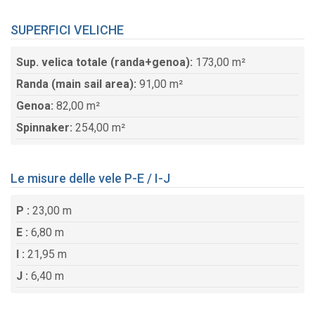
SUPERFICI VELICHE
Sup. velica totale (randa+genoa):
173,00 m²
Randa (main sail area):
91,00 m²
Genoa:
82,00 m²
Spinnaker:
254,00 m²
Le misure delle vele P-E / I-J
P :
23,00 m
E :
6,80 m
I :
21,95 m
J :
6,40 m