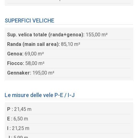
SUPERFICI VELICHE
Sup. velica totale (randa+genoa):
155,00 m²
Randa (main sail area):
85,10 m²
Genoa:
69,00 m²
Fiocco:
58,00 m²
Gennaker:
195,00 m²
Le misure delle vele P-E / I-J
P :
21,45 m
E :
6,50 m
I :
21,25 m
J :
5,99 m