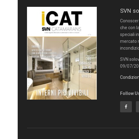
SVN so
Conoscere 
che con la
speciali i
mercato n
incondizi
SVN solov
09/07/201
Condizion
Follow U