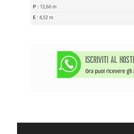
P :
12,66 m
E :
4,52 m