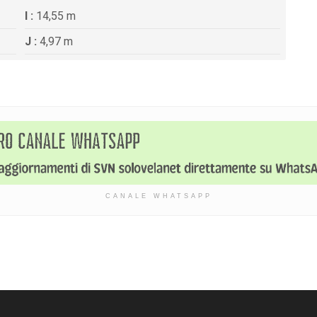
I :
14,55 m
J :
4,97 m
CANALE WHATSAPP