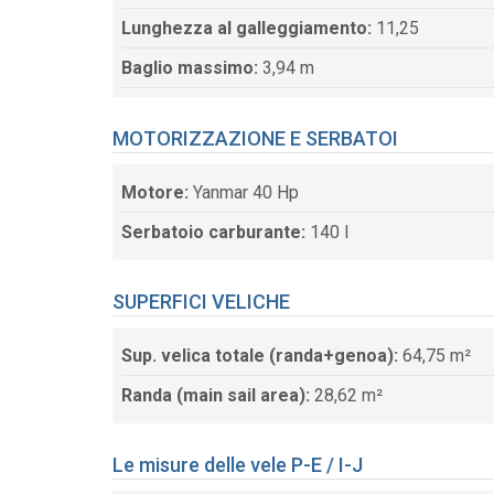
Lunghezza al galleggiamento:
11,25
Baglio massimo:
3,94 m
MOTORIZZAZIONE E SERBATOI
Motore:
Yanmar 40 Hp
Serbatoio carburante:
140 l
SUPERFICI VELICHE
Sup. velica totale (randa+genoa):
64,75 m²
Randa (main sail area):
28,62 m²
Le misure delle vele P-E / I-J