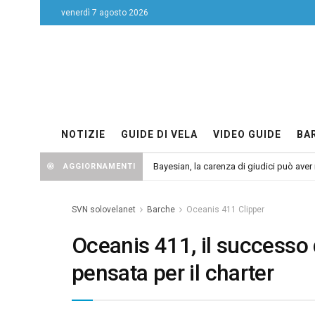
venerdì 7 agosto 2026
NOTIZIE
GUIDE DI VELA
VIDEO GUIDE
BA
Bayesian, la carenza di giudici può aver r
AGGIORNAMENTI
SVN solovelanet
Barche
Oceanis 411 Clipper
Oceanis 411, il successo 
pensata per il charter