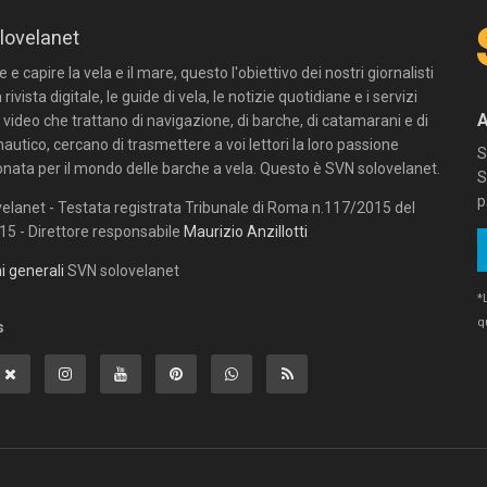
lovelanet
e capire la vela e il mare, questo l'obiettivo dei nostri giornalisti
 rivista digitale, le guide di vela, le notizie quotidiane e i servizi
n video che trattano di navigazione, di barche, di catamarani e di
autico, cercano di trasmettere a voi lettori la loro passione
S
onata per il mondo delle barche a vela. Questo è SVN solovelanet.
S
p
elanet - Testata registrata Tribunale di Roma n.117/2015 del
5 - Direttore responsabile
Maurizio Anzillotti
i generali
SVN solovelanet
*
q
s