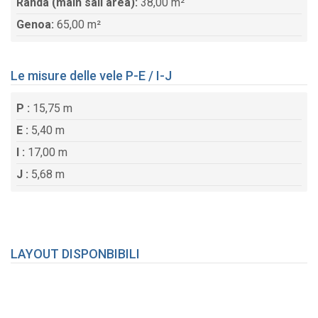
Randa (main sail area):
38,00 m²
Genoa:
65,00 m²
Le misure delle vele P-E / I-J
P :
15,75 m
E :
5,40 m
I :
17,00 m
J :
5,68 m
LAYOUT DISPONBIBILI