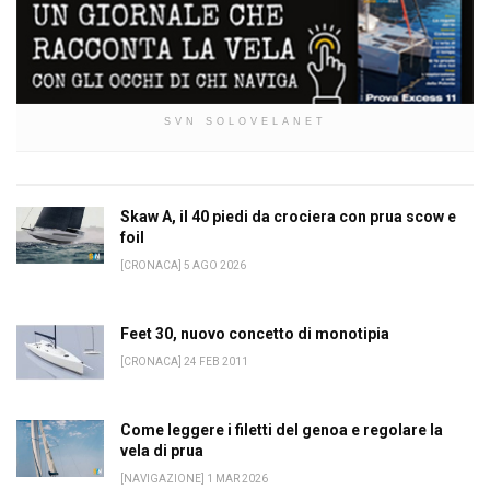
SVN SOLOVELANET
Skaw A, il 40 piedi da crociera con prua scow e
foil
[CRONACA] 5 AGO 2026
Feet 30, nuovo concetto di monotipia
[CRONACA] 24 FEB 2011
Come leggere i filetti del genoa e regolare la
vela di prua
[NAVIGAZIONE] 1 MAR 2026