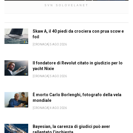
SVN SOLOVELANET
Skaw A, il 40 piedi da crociera con prua scow e
foil
[CRONACA] 5 AGO 2026
Il fondatore di Revolut citato in giudizio per lo
yacht Nixie
[CRONACA] 5 AGO 2026
È morto Carlo Borlenghi, fotografo della vela
mondiale
[CRONACA] 4 AGO 2026
Bayesian, la carenza di giudici può aver
rallentato l’inchiesta