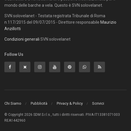
mondo delle barche a vela. Questo è SVN solovelanet.
SVN solovelanet - Testata registrata Tribunale di Roma
n.117/2015 del 09/07/2015 - Direttore responsabile
Maurizio
Anzillotti
Condizioni generali
SVN solovelanet
Follow Us
Chi Siamo
Pubblicità
Privacy & Policy
Scrivici
© Copyright 2026 SDM S.r.l.s., tutti i diritti riservati. P.IVA IT13381071003
REA1442960