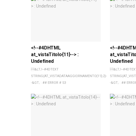
<!--#4DHTML
<!--#4DHT
at_vistaTitolo{11}--> :
at_vistaTito
Undefined
Undefined
&LT;!--#4DTEXT
&LT;!--#4DTEX
STRING(AT_VISTADATAAGGIORNAMENTO{11};2)-
STRING(AT_VIS
-&GT; : ## ERROR # 53
-&GT; : ## ERRO