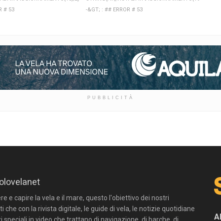
R # 53
-&GT; : ## ERROR # 53
PUBBLICITÀ
olovelanet
 e capire la vela e il mare, questo l'obiettivo dei nostri
ti che con la rivista digitale, le guide di vela, le notizie quotidiane
A
zi speciali in video che trattano di navigazione, di barche, di