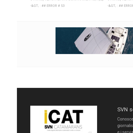
-&GT; : ## ERROR # 53
-&GT; : ## ERRO
SVN s
Conoscere
giornalis
e i servi