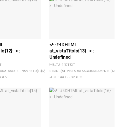
ML
<!--#4DHTML
lo{12}--> :
at_vistaTitolo{13}--> :
Undefined
T
&LT;!--#4DTEXT
TADATAAGGIORNAMENTO{12};2)-
STRING(AT_VISTADATAAGGIORNAMENTO{13};2)-
R # 53
-&GT; : ## ERROR # 53