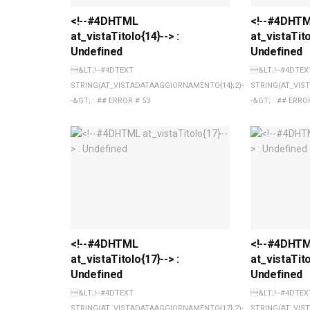
<!--#4DHTML
<!--#4DHT
at_vistaTitolo{14}--> :
at_vistaTito
Undefined
Undefined
&LT;!--#4DTEXT
&LT;!--#4DTEX
STRING(AT_VISTADATAAGGIORNAMENTO{14};2)-
STRING(AT_VIS
-&GT; : ## ERROR # 53
-&GT; : ## ERRO
<!--#4DHTML
<!--#4DHT
at_vistaTitolo{17}--> :
at_vistaTito
Undefined
Undefined
&LT;!--#4DTEXT
&LT;!--#4DTEX
STRING(AT_VISTADATAAGGIORNAMENTO{17};2)-
STRING(AT_VIS