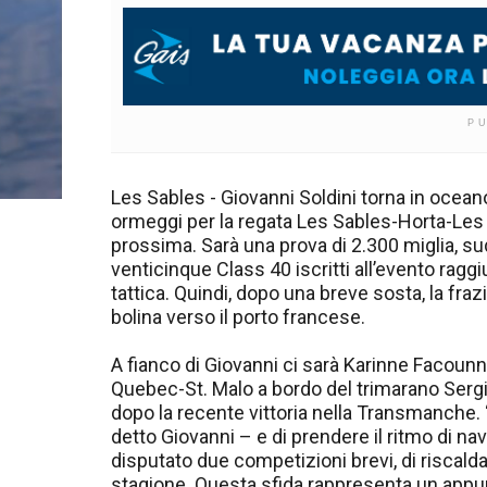
P
Les Sables - Giovanni Soldini torna in oceano. I
ormeggi per la regata Les Sables-Horta-Les 
prossima. Sarà una prova di 2.300 miglia, su
venticinque Class 40 iscritti all’evento ragg
tattica. Quindi, dopo una breve sosta, la fraz
bolina verso il porto francese.
A fianco di Giovanni ci sarà Karinne Facounni
Quebec-St. Malo a bordo del trimarano Sergio 
dopo la recente vittoria nella Transmanche. “
detto Giovanni – e di prendere il ritmo di n
disputato due competizioni brevi, di riscald
stagione. Questa sfida rappresenta un app