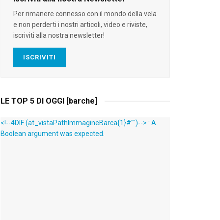
Per rimanere connesso con il mondo della vela
e non perderti i nostri articoli, video e riviste,
iscriviti alla nostra newsletter!
ISCRIVITI
LE TOP 5 DI OGGI [barche]
<!--4DIF (at_vistaPathImmagineBarca{1}#"")--> : A
Boolean argument was expected.