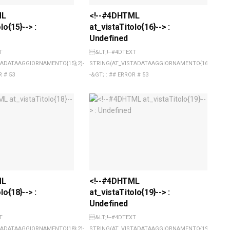
ML
<!--#4DHTML
lo{15}--> :
at_vistaTitolo{16}--> :
Undefined
T
&LT;!--#4DTEXT
TADATAAGGIORNAMENTO{15};2)-
STRING(AT_VISTADATAAGGIORNAMENTO{16};2)-
R # 53
-&GT; : ## ERROR # 53
ML
<!--#4DHTML
lo{18}--> :
at_vistaTitolo{19}--> :
Undefined
T
&LT;!--#4DTEXT
TADATAAGGIORNAMENTO{18};2)-
STRING(AT_VISTADATAAGGIORNAMENTO{19};2)-