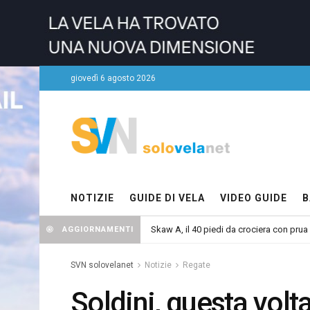
giovedì 6 agosto 2026
NOTIZIE
GUIDE DI VELA
VIDEO GUIDE
B
Skaw A, il 40 piedi da crociera con prua
AGGIORNAMENTI
SVN solovelanet
Notizie
Regate
Soldini, questa vol