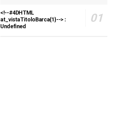
<!--#4DHTML
at_vistaTitoloBarca{1}--> :
Undefined