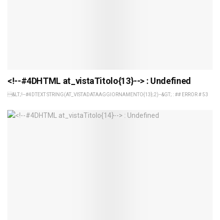
<!--#4DHTML at_vistaTitolo{13}--> : Undefined
&LT;!--#4DTEXT STRING(AT_VISTADATAAGGIORNAMENTO{13};2)--&GT; : ## ERROR # 53