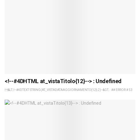
<!--#4DHTML at_vistaTitolo{12}--> : Undefined
&LT;!--#4DTEXT STRING(AT_VISTADATAAGGIORNAMENTO{12};2)--&GT; : ## ERROR # 53