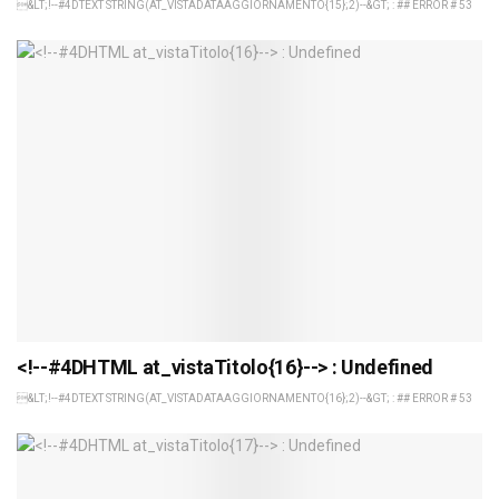
&LT;!--#4DTEXT STRING(AT_VISTADATAAGGIORNAMENTO{15};2)--&GT; : ## ERROR # 53
<!--#4DHTML at_vistaTitolo{16}--> : Undefined
&LT;!--#4DTEXT STRING(AT_VISTADATAAGGIORNAMENTO{16};2)--&GT; : ## ERROR # 53