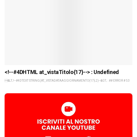
<!--#4DHTML at_vistaTitolo{17}--> : Undefined
&LT;!--#4DTEXT STRING(AT_VISTADATAAGGIORNAMENTO{17};2)--&GT; : ## ERROR # 53