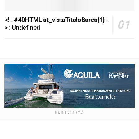
<!--#4DHTML at_vistaTitoloBarca{1}--
> : Undefined
PUBBLICITÀ