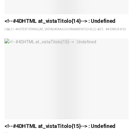
<!--#4DHTML at_vistaTitolo{14}--> : Undefined
&LT;!--#4DTEXT STRING(AT_VISTADATAAGGIORNAMENTO{14};2)--&GT; : ## ERROR # 53
<!--#4DHTML at_vistaTitolo{15}--> : Undefined