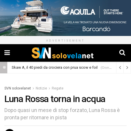
ADVERTISEMENT
Skaw A, il 40 piedi da crociera con prua scow e foil
(Cronaca)
SVN solovelanet
Notizie
Regate
Luna Rossa torna in acqua
Dopo quasi un mese di stop forzato, Luna Rossa è
pronta per ritornare in pista