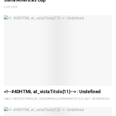
3 OTT 2019
<!--#4DHTML at_vistaTitolo{11}--> : Undefined
&LT;!--#4DTEXT STRING(AT_VISTADATAAGGIORNAMENTO{11};2)--&GT; : ## ERROR # 53