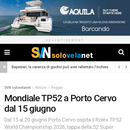
ADVERTISEMENT
Bayesian, la carenza di giudici può aver rallentato l’inchiesta
(Cronaca)
SVN solovelanet
Notizie
Regate
Mondiale TP52 a Porto Cervo
dal 15 giugno
Dal 15 al 20 giugno Porto Cervo ospita il Rolex TP52
World Championship 2026, tappa della 52 Super