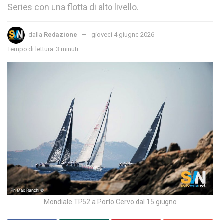
Series con una flotta di alto livello.
dalla
Redazione
giovedì 4 giugno 2026
Tempo di lettura: 3 minuti
Mondiale TP52 a Porto Cervo dal 15 giugno