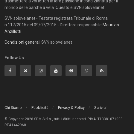
trasmettere a voi lettori la loro passione incondizionata per il
mondo delle barche a vela. Questo è SVN solovelanet.
SVN solovelanet - Testata registrata Tribunale di Roma
n.117/2015 del 09/07/2015 - Direttore responsabile
Maurizio
Anzillotti
Condizioni generali
SVN solovelanet
Follow Us
Chi Siamo
Pubblicità
Privacy & Policy
Scrivici
© Copyright 2026 SDM S.r.l.s., tutti i diritti riservati. P.IVA IT13381071003
REA1442960