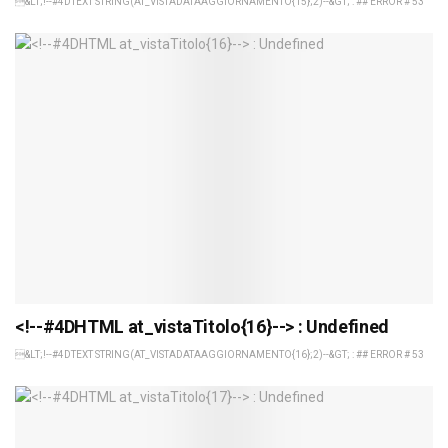
&LT;!--#4DTEXT STRING(AT_VISTADATAAGGIORNAMENTO{15};2)--&GT; : ## ERROR # 53
<!--#4DHTML at_vistaTitolo{16}--> : Undefined
&LT;!--#4DTEXT STRING(AT_VISTADATAAGGIORNAMENTO{16};2)--&GT; : ## ERROR # 53