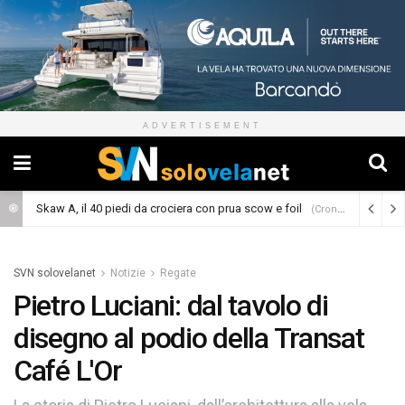
ADVERTISEMENT
Skaw A, il 40 piedi da crociera con prua scow e foil
(Cronaca)
SVN solovelanet
Notizie
Regate
Pietro Luciani: dal tavolo di
disegno al podio della Transat
Café L'Or