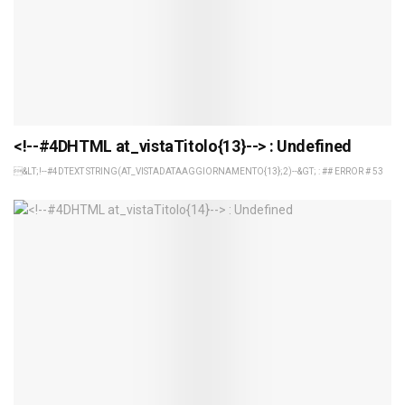
<!--#4DHTML at_vistaTitolo{13}--> : Undefined
&LT;!--#4DTEXT STRING(AT_VISTADATAAGGIORNAMENTO{13};2)--&GT; : ## ERROR # 53