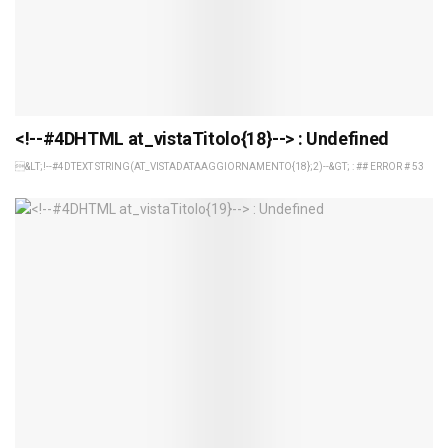
<!--#4DHTML at_vistaTitolo{18}--> : Undefined
&LT;!--#4DTEXT STRING(AT_VISTADATAAGGIORNAMENTO{18};2)--&GT; : ## ERROR # 53