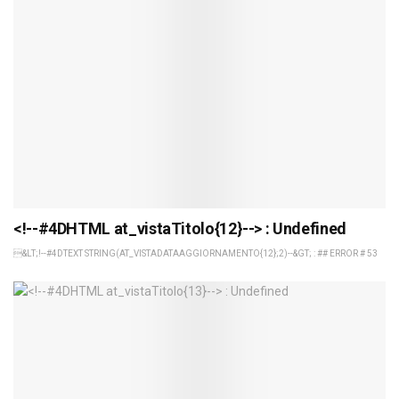
<!--#4DHTML at_vistaTitolo{12}--> : Undefined
&LT;!--#4DTEXT STRING(AT_VISTADATAAGGIORNAMENTO{12};2)--&GT; : ## ERROR # 53