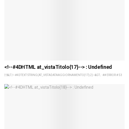
<!--#4DHTML at_vistaTitolo{17}--> : Undefined
&LT;!--#4DTEXT STRING(AT_VISTADATAAGGIORNAMENTO{17};2)--&GT; : ## ERROR # 53