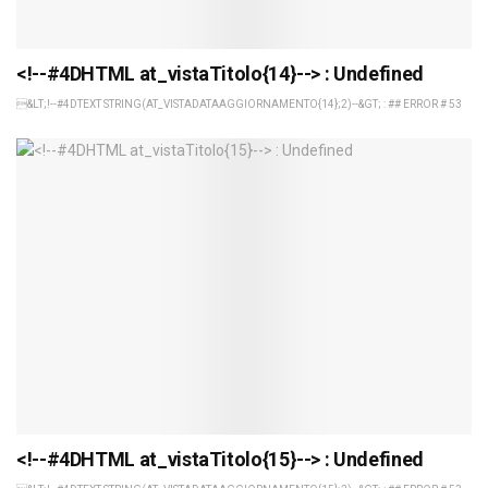
<!--#4DHTML at_vistaTitolo{14}--> : Undefined
&LT;!--#4DTEXT STRING(AT_VISTADATAAGGIORNAMENTO{14};2)--&GT; : ## ERROR # 53
<!--#4DHTML at_vistaTitolo{15}--> : Undefined