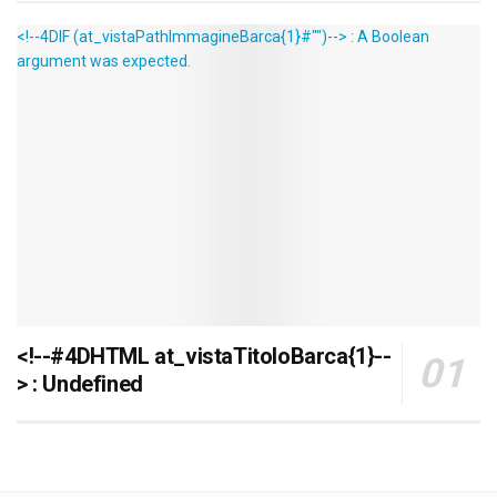
<!--4DIF (at_vistaPathImmagineBarca{1}#"")--> : A Boolean
argument was expected.
<!--#4DHTML at_vistaTitoloBarca{1}--
> : Undefined