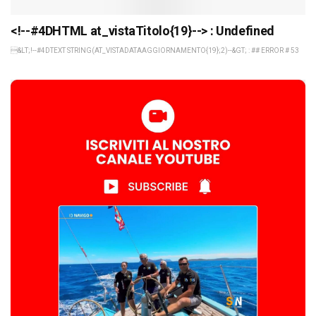
<!--#4DHTML at_vistaTitolo{19}--> : Undefined
&LT;!--#4DTEXT STRING(AT_VISTADATAAGGIORNAMENTO{19};2)--&GT; : ## ERROR # 53