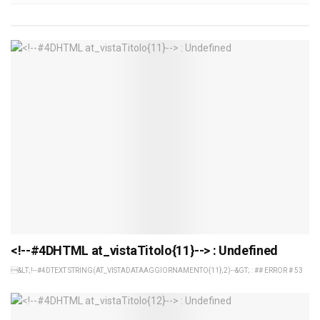
<!--#4DHTML at_vistaTitolo{11}--> : Undefined
&LT;!--#4DTEXT STRING(AT_VISTADATAAGGIORNAMENTO{11};2)--&GT; : ## ERROR # 53