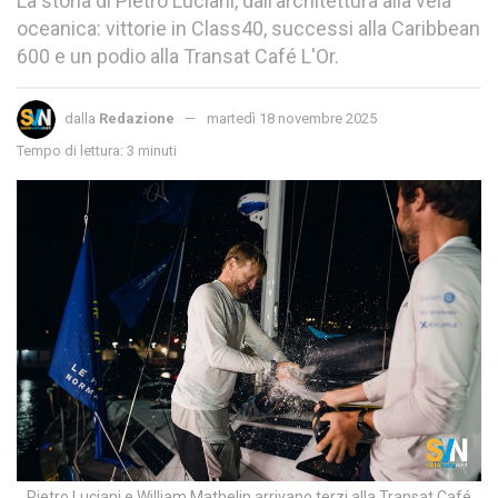
La storia di Pietro Luciani, dall’architettura alla vela
oceanica: vittorie in Class40, successi alla Caribbean
600 e un podio alla Transat Café L'Or.
dalla
Redazione
martedì 18 novembre 2025
Tempo di lettura: 3 minuti
Pietro Luciani e William Mathelin arrivano terzi alla Transat Café