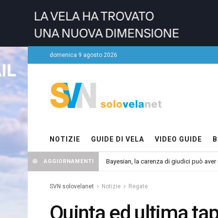
domenica 9 agosto 2026
NOTIZIE
GUIDE DI VELA
VIDEO GUIDE
B
Bayesian, la carenza di giudici può aver r
AGGIORNAMENTI
SVN solovelanet
Notizie
Regate
Quinta ed ultima ta