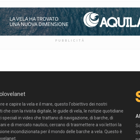
PUBBLICITÀ
olovelanet
 e capire la vela e il mare, questo l'obiettivo dei nostri
ti che con la rivista digitale, le guide di vela, le notizie quotidiane
A
zi speciali in video che trattano di navigazione, di barche, di
ni e di mercato nautico, cercano di trasmettere a voi lettori la
Sc
sione incondizionata per il mondo delle barche a vela. Questo è
SV
velanet.
pa