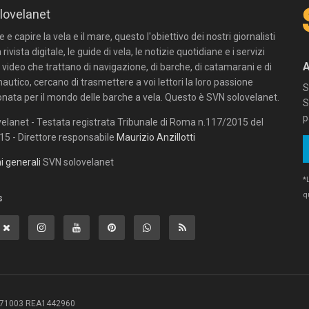
lovelanet
e capire la vela e il mare, questo l'obiettivo dei nostri giornalisti
 rivista digitale, le guide di vela, le notizie quotidiane e i servizi
n video che trattano di navigazione, di barche, di catamarani e di
autico, cercano di trasmettere a voi lettori la loro passione
S
onata per il mondo delle barche a vela. Questo è SVN solovelanet.
S
p
elanet - Testata registrata Tribunale di Roma n.117/2015 del
5 - Direttore responsabile
Maurizio Anzillotti
i generali
SVN solovelanet
*
q
s
3381071003 REA1442960