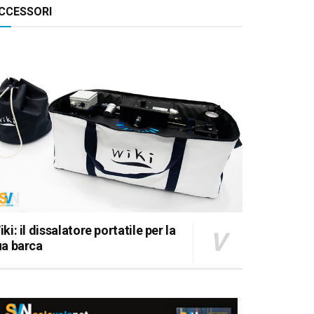
CCESSORI
41, IN REGATA
iki: il dissalatore portatile per la
ua barca