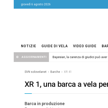
giovedì 6 agosto 2026
NOTIZIE
GUIDE DI VELA
VIDEO GUIDE
BA
Bayesian, la carenza di giudici può aver r
AGGIORNAMENTI
SVN solovelanet
Barche
XR 41
XR 1, una barca a vela p
Barca in produzione