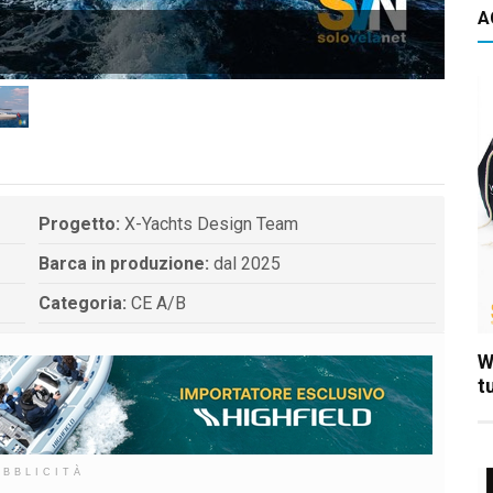
A
XR 
Progetto:
X-Yachts Design Team
Barca in produzione:
dal 2025
Categoria:
CE A/B
W
t
UBBLICITÀ