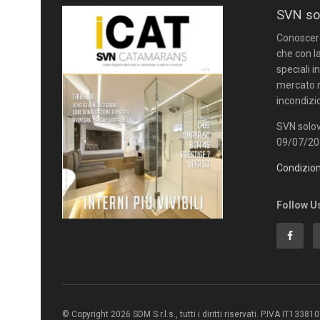
SVN so
Conoscere 
che con la
speciali i
mercato n
incondizi
SVN solov
09/07/201
Condizion
Follow U
© Copyright 2026 SDM S.r.l.s., tutti i diritti riservati. P.IVA IT1