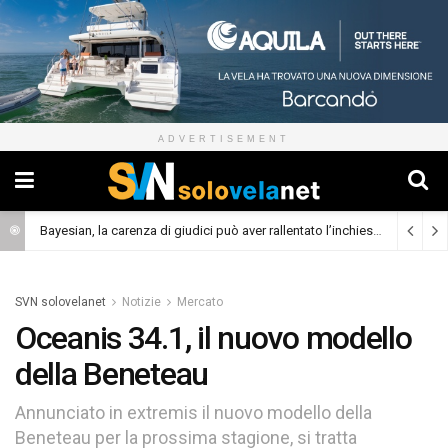
ADVERTISEMENT
Bayesian, la carenza di giudici può aver rallentato l’inchiesta
(Cronaca)
SVN solovelanet
Notizie
Mercato
Oceanis 34.1, il nuovo modello
della Beneteau
Annunciato in extremis il nuovo modello della
Beneteau per la prossima stagione, si tratta