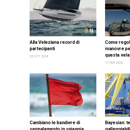
Alla Veleziana record di
Come regola
partecipanti
manovre pe
questa vela
22 OTT 2018
17 FEB 2025
Cambiano le bandiere di
Bayesian: t
segnalamento in spiaggia
galleggiabil