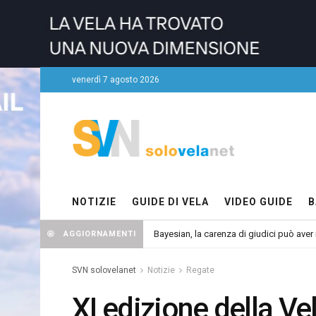
venerdì 7 agosto 2026
NOTIZIE
GUIDE DI VELA
VIDEO GUIDE
B
Bayesian, la carenza di giudici può aver r
AGGIORNAMENTI
SVN solovelanet
Notizie
Regate
XI edizione della Ve