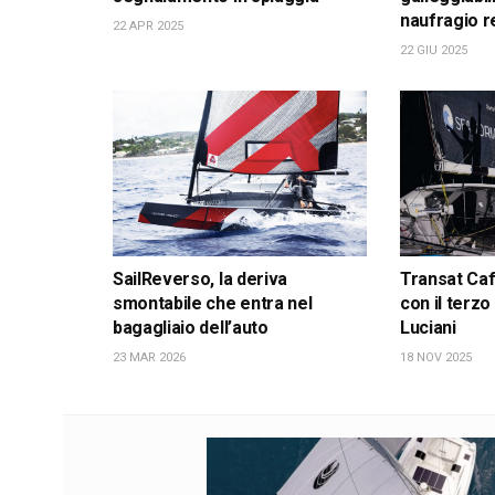
naufragio r
22 APR 2025
22 GIU 2025
SailReverso, la deriva
Transat Café
smontabile che entra nel
con il terzo
bagagliaio dell’auto
Luciani
23 MAR 2026
18 NOV 2025