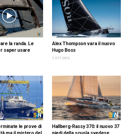
re la randa. Le
Alex Thompson vara il nuovo
r saper usare
Hugo Boss
7 OTT 2015
erminate le prove di
Hallberg-Rassy 370: il nuovo 37
ità ma il mistero del
piedi della scuola svedese