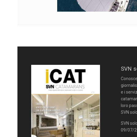
SVN s
Conoscere
giornalis
e i servi
catamara
loro pas
SVN solo
SVN solo
09/07/20