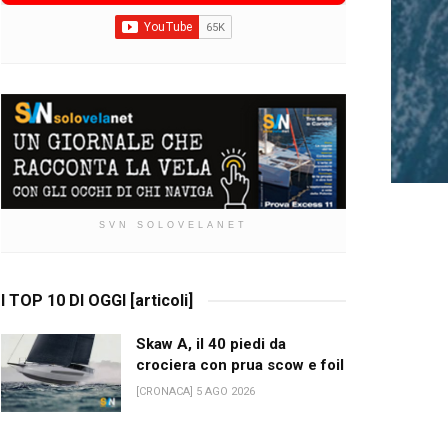
SVN SOLOVELANET
I TOP 10 DI OGGI [articoli]
Skaw A, il 40 piedi da
crociera con prua scow e foil
[CRONACA] 5 AGO 2026