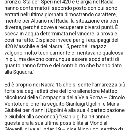
bronzo: Stalder-Speri nel 420 e Giargia nel Radial
hanno confermato il secondo posto con cui sono
entrati nell’ultima giornata dimostrando carattere,
mentre per Albano nel Radial la situazione era ben
diversa, perché doveva recuperare diversi punti. È
scesa in acqua determinata nel vincere la prova e
così ha fatto. Dispiace invece per gli equipaggi del
420 Maschile e del Nacra 15, perché i ragazzi
valgono molto tecnicamente e meritavano qualcosa
in più, ma devono comunque essere soddisfatti di
quanto hanno fatto e del contributo che hanno dato
alla Squadra.”
Ed è proprio nei Nacra 15 che si sente l’amarezza più
forte sia degli atleti che del loro allenatore Matteo
Nicolucci della Compagnia della Vela Roma – Circolo
Ventotene, che ha seguito Gianluigi Ugolini e Maria
Giubilei per 4 anni (Ugolini è alla sua 4 partecipazione
e Giubilei alla seconda.) “Gianluigi ha 19 anni e
questa era la sua ultima possibilità ai Mondiali
Giovanili di vela Under 19 – dice Nicolucci sentito da