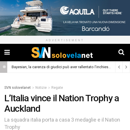
ADVERTISEMENT
Bayesian, la carenza di giudici può aver rallentato l’inchiesta
(Cronaca)
SVN solovelanet
Notizie
Regate
L’Italia vince il Nation Trophy a
Auckland
La squadra italia porta a casa 3 medaglie e il Nation
Trophy