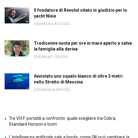
Il fondatore di Revolut citato in giudizio per lo
yacht Nixie
[CRONACA] 5 AGO 2026
Tredicenne nuota per ore in mare aperto e salva
la famiglia alla deriva
[CRONACA] 7 FEB 2026
Avvistato uno squalo bianco di oltre 3 metri
nello Stretto di Messina
[CRONACA] 29 APR 2024
Tre V.H.F. portatili a confronto: quale scegliere tra Cobra,
Standard Horizon e Icom
L’intelligenza artificiale sale a bordo: come l’AI può cambiare la