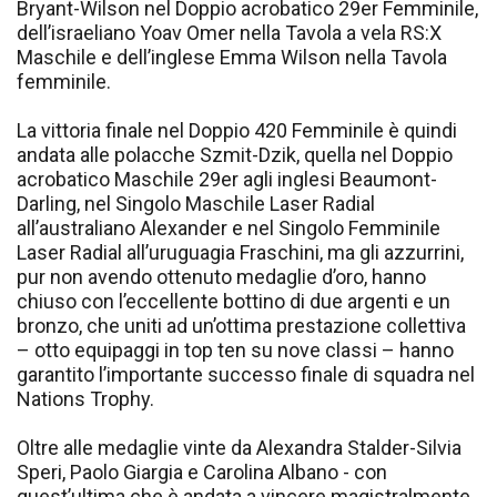
Bryant-Wilson nel Doppio acrobatico 29er Femminile,
dell’israeliano Yoav Omer nella Tavola a vela RS:X
Maschile e dell’inglese Emma Wilson nella Tavola
femminile.
La vittoria finale nel Doppio 420 Femminile è quindi
andata alle polacche Szmit-Dzik, quella nel Doppio
acrobatico Maschile 29er agli inglesi Beaumont-
Darling, nel Singolo Maschile Laser Radial
all’australiano Alexander e nel Singolo Femminile
Laser Radial all’uruguagia Fraschini, ma gli azzurrini,
pur non avendo ottenuto medaglie d’oro, hanno
chiuso con l’eccellente bottino di due argenti e un
bronzo, che uniti ad un’ottima prestazione collettiva
– otto equipaggi in top ten su nove classi – hanno
garantito l’importante successo finale di squadra nel
Nations Trophy.
Oltre alle medaglie vinte da Alexandra Stalder-Silvia
Speri, Paolo Giargia e Carolina Albano - con
quest’ultima che è andata a vincere magistralmente