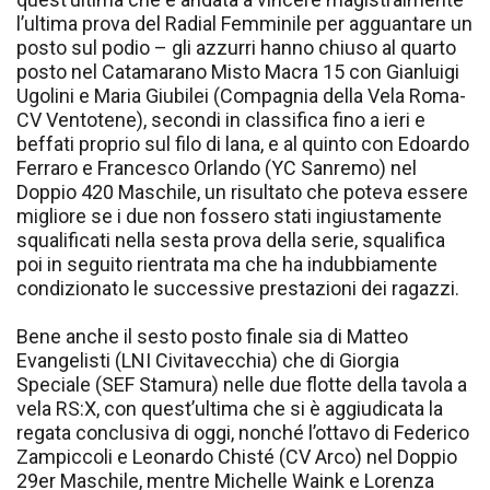
l’ultima prova del Radial Femminile per agguantare un
posto sul podio – gli azzurri hanno chiuso al quarto
posto nel Catamarano Misto Macra 15 con Gianluigi
Ugolini e Maria Giubilei (Compagnia della Vela Roma-
CV Ventotene), secondi in classifica fino a ieri e
beffati proprio sul filo di lana, e al quinto con Edoardo
Ferraro e Francesco Orlando (YC Sanremo) nel
Doppio 420 Maschile, un risultato che poteva essere
migliore se i due non fossero stati ingiustamente
squalificati nella sesta prova della serie, squalifica
poi in seguito rientrata ma che ha indubbiamente
condizionato le successive prestazioni dei ragazzi.
Bene anche il sesto posto finale sia di Matteo
Evangelisti (LNI Civitavecchia) che di Giorgia
Speciale (SEF Stamura) nelle due flotte della tavola a
vela RS:X, con quest’ultima che si è aggiudicata la
regata conclusiva di oggi, nonché l’ottavo di Federico
Zampiccoli e Leonardo Chisté (CV Arco) nel Doppio
29er Maschile, mentre Michelle Waink e Lorenza