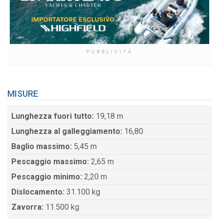
PUBBLICITÀ
MISURE
Lunghezza fuori tutto:
19,18 m
Lunghezza al galleggiamento:
16,80
Baglio massimo:
5,45 m
Pescaggio massimo:
2,65 m
Pescaggio minimo:
2,20 m
Dislocamento:
31.100 kg
Zavorra:
11.500 kg