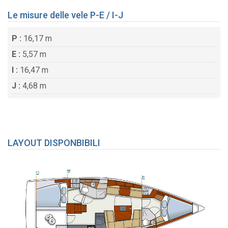
Le misure delle vele P-E / I-J
P :
16,17 m
E :
5,57 m
I :
16,47 m
J :
4,68 m
LAYOUT DISPONBIBILI