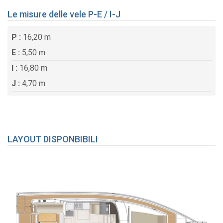
Le misure delle vele P-E / I-J
P :
16,20 m
E :
5,50 m
I :
16,80 m
J :
4,70 m
LAYOUT DISPONBIBILI