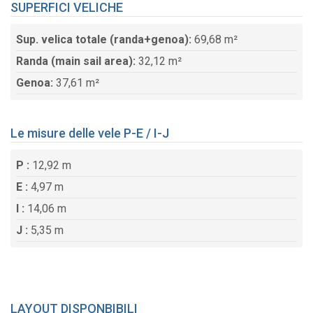
SUPERFICI VELICHE
Sup. velica totale (randa+genoa):
69,68 m²
Randa (main sail area):
32,12 m²
Genoa:
37,61 m²
Le misure delle vele P-E / I-J
P :
12,92 m
E :
4,97 m
I :
14,06 m
J :
5,35 m
LAYOUT DISPONBIBILI