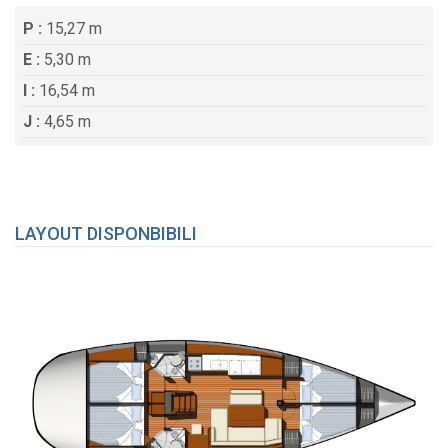
P :
15,27 m
E :
5,30 m
I :
16,54 m
J :
4,65 m
LAYOUT DISPONBIBILI