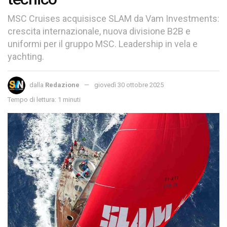
MSC Cruises acquisisce SLAM da Vam Investments:
crescita internazionale, nuova divisione B2B e
uniformi per il gruppo MSC. Leadership in vela e
yachting.
dalla
Redazione
giovedì 30 ottobre 2025
Tempo di lettura: 1 minuti