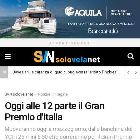
ADVERTISEMENT
Bayesian, la carenza di giudici può aver rallentato l’inchiesta
(Cronaca)
SVN solovelanet
Notizie
Regate
Oggi alle 12 parte il Gran
Premio d'Italia
Muoveranno oggi a mezzogiorno, dalle banchine del
YCI, i 25 mini 6,50 che correranno per il Gran Premio