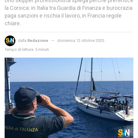
Uno skipper professionista spiega perché preferisce
la Corsica: in Italia tra Guardia di Finanza e burocrazia
paga sanzioni e rischia il lavoro, in Francia regole
chiare.
dalla
Redazione
domenica 12 ottobre 2025
Tempo di lettura: 5 minuti