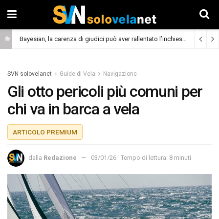
Bayesian, la carenza di giudici può aver rallentato l’inchiesta
(Cronaca)
SVN solovelanet
Guide di Vela
Navigazione
Gli otto pericoli più comuni per
chi va in barca a vela
ARTICOLO PREMIUM
dalla
Redazione
03/01/26
Tempo di lettura: 8 minuti