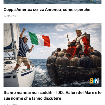
Coppa America senza America, come e perchè
17 MAR 2026
Siamo marinai non sudditi: il DDL Valori del Mare e le
sue norme che fanno discutere
11 APR 2026