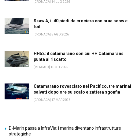
[CRONACA] 14 LUG 2026
Skaw A, il 40 piedi da crociera con prua scow e
foil
[CRONACA] 5 AGO 2026
HH52: il catamarano con cui HH Catamarans
punta al riscatto
[MERCATO] 16 OTT 2025
Catamarano rovesciato nel Pacifico, tre marinai
salvati dopo ore su scafo e zattera sgonfia
[CRONACA] 17 MAR 2026
D-Marin passa a InfraVia: i marina diventano infrastrutture
strategiche