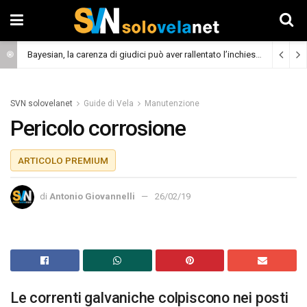
Bayesian, la carenza di giudici può aver rallentato l’inchiesta
(Cronaca)
SVN solovelanet
Guide di Vela
Manutenzione
Pericolo corrosione
ARTICOLO PREMIUM
di
Antonio Giovannelli
26/02/19
Le correnti galvaniche colpiscono nei posti