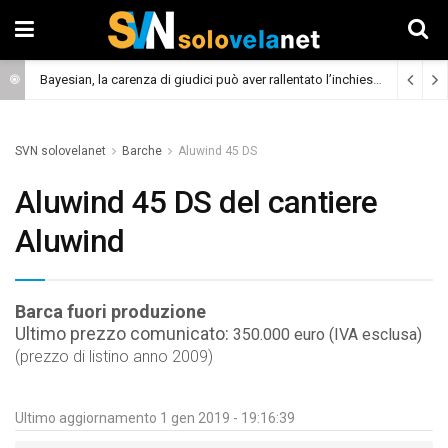
Bayesian, la carenza di giudici può aver rallentato l’inchiesta
(Cronaca)
SVN solovelanet
Barche
Aluwind 45 DS
Aluwind 45 DS del cantiere
Aluwind
Barca fuori produzione
Ultimo prezzo comunicato:
350.000 euro (IVA esclusa)
(prezzo di listino anno 2009)
Ultimo aggiornamento 1 gen 2019 - 19:16:39