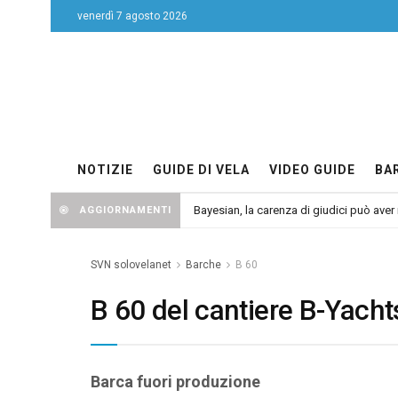
venerdì 7 agosto 2026
NOTIZIE
GUIDE DI VELA
VIDEO GUIDE
BA
Bayesian, la carenza di giudici può aver r
AGGIORNAMENTI
SVN solovelanet
Barche
B 60
B 60 del cantiere B-Yacht
Barca fuori produzione