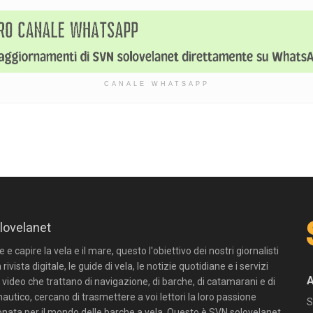
CANALE WHATSAPP
lovelanet
e capire la vela e il mare, questo l'obiettivo dei nostri giornalisti
 rivista digitale, le guide di vela, le notizie quotidiane e i servizi
n video che trattano di navigazione, di barche, di catamarani e di
autico, cercano di trasmettere a voi lettori la loro passione
S
onata per il mondo delle barche a vela. Questo è SVN solovelanet.