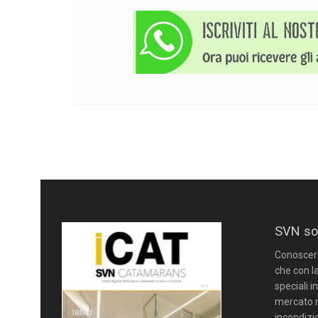
SVN so
Conoscere 
che con la
speciali i
mercato n
incondizi