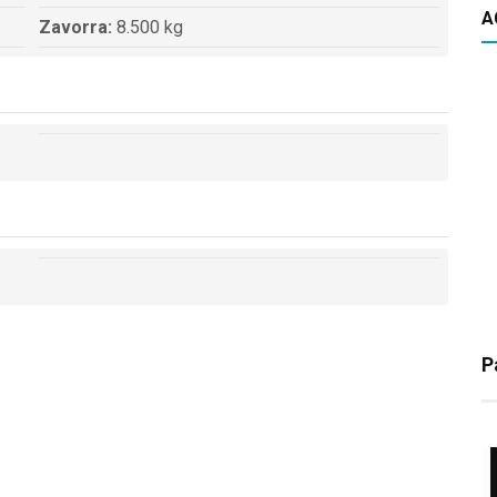
A
Zavorra:
8.500 kg
P