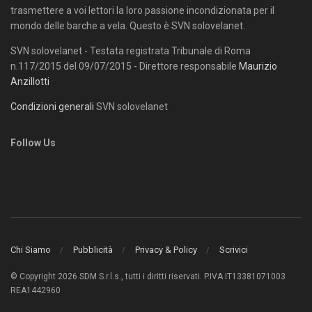
trasmettere a voi lettori la loro passione incondizionata per il
mondo delle barche a vela. Questo è SVN solovelanet.
SVN solovelanet - Testata registrata Tribunale di Roma
n.117/2015 del 09/07/2015 - Direttore responsabile
Maurizio
Anzillotti
Condizioni generali
SVN solovelanet
Follow Us
Chi Siamo
Pubblicità
Privacy & Policy
Scrivici
© Copyright 2026 SDM S.r.l.s., tutti i diritti riservati. P.IVA IT13381071003
REA1442960