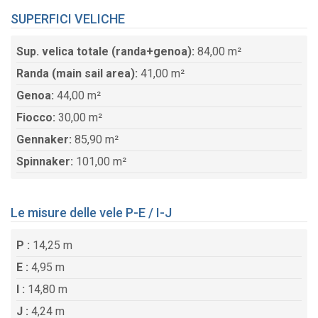
SUPERFICI VELICHE
Sup. velica totale (randa+genoa):
84,00 m²
Randa (main sail area):
41,00 m²
Genoa:
44,00 m²
Fiocco:
30,00 m²
Gennaker:
85,90 m²
Spinnaker:
101,00 m²
Le misure delle vele P-E / I-J
P :
14,25 m
E :
4,95 m
I :
14,80 m
J :
4,24 m