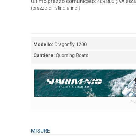
Ultimo prezzo comunicato:
469.800 (IVA escl
(prezzo di listino anno )
Modello:
Dragonfly 1200
Cantiere:
Quorning Boats
P
MISURE