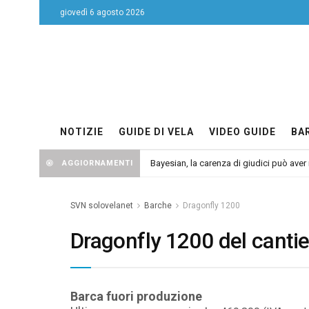
giovedì 6 agosto 2026
NOTIZIE
GUIDE DI VELA
VIDEO GUIDE
BA
Bayesian, la carenza di giudici può aver r
AGGIORNAMENTI
SVN solovelanet
Barche
Dragonfly 1200
Dragonfly 1200 del canti
Barca fuori produzione