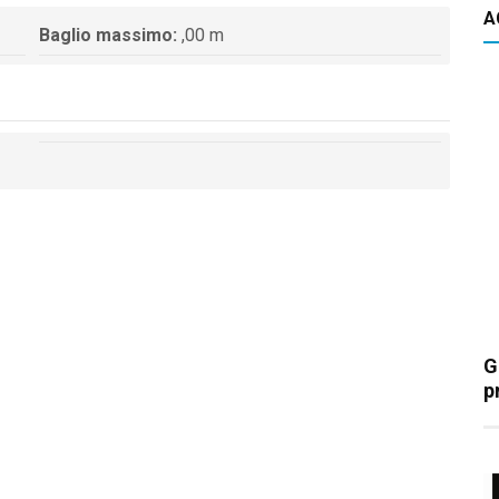
A
Baglio massimo:
,00 m
G
p