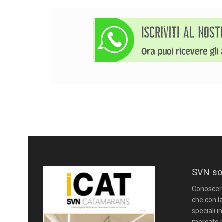
SVN so
Conoscere 
che con la
speciali i
mercato n