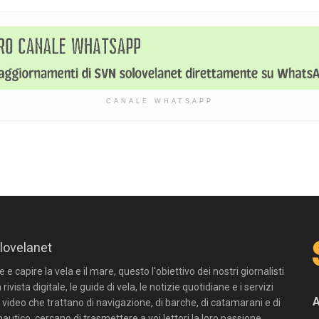
CANALE WHATSAPP
lovelanet
e capire la vela e il mare, questo l'obiettivo dei nostri giornalisti
 rivista digitale, le guide di vela, le notizie quotidiane e i servizi
n video che trattano di navigazione, di barche, di catamarani e di
autico, cercano di trasmettere a voi lettori la loro passione