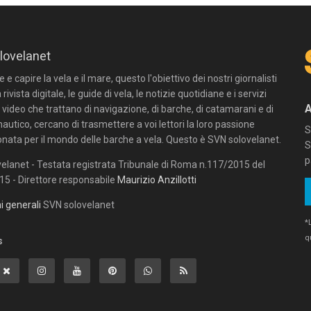
lovelanet
e capire la vela e il mare, questo l'obiettivo dei nostri giornalisti
 rivista digitale, le guide di vela, le notizie quotidiane e i servizi
n video che trattano di navigazione, di barche, di catamarani e di
autico, cercano di trasmettere a voi lettori la loro passione
S
onata per il mondo delle barche a vela. Questo è SVN solovelanet.
S
p
elanet - Testata registrata Tribunale di Roma n.117/2015 del
5 - Direttore responsabile
Maurizio Anzillotti
i generali
SVN solovelanet
*
q
s