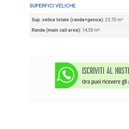
SUPERFICI VELICHE
Sup. velica totale (randa+genoa):
23,70 m²
Randa (main sail area):
14,50 m²