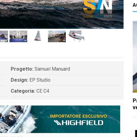
A
IL 
Progetto:
Samuel Manuard
Design:
EP Studio
Categoria:
CE C4
P
v