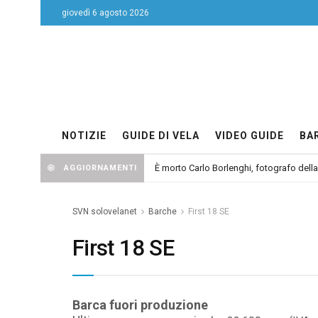
giovedì 6 agosto 2026
NOTIZIE
GUIDE DI VELA
VIDEO GUIDE
BA
È morto Carlo Borlenghi, fotografo dell
AGGIORNAMENTI
SVN solovelanet
Barche
First 18 SE
First 18 SE
Barca fuori produzione