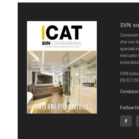
SVN so
Conoscere 
che con la
speciali i
mercato n
incondizi
SVN solov
09/07/201
Condizion
Follow U