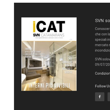
SVN so
Conoscere 
che con la
speciali i
mercato n
incondizi
SVN solov
09/07/201
Condizion
Follow U