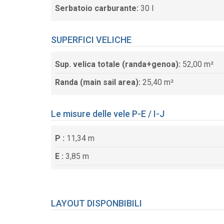
Serbatoio carburante:
30 l
SUPERFICI VELICHE
Sup. velica totale (randa+genoa):
52,00 m²
Randa (main sail area):
25,40 m²
Le misure delle vele P-E / I-J
P :
11,34 m
E :
3,85 m
LAYOUT DISPONBIBILI