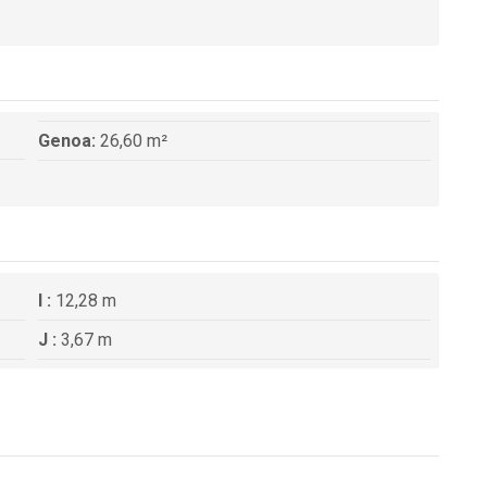
Genoa:
26,60 m²
I :
12,28 m
J :
3,67 m