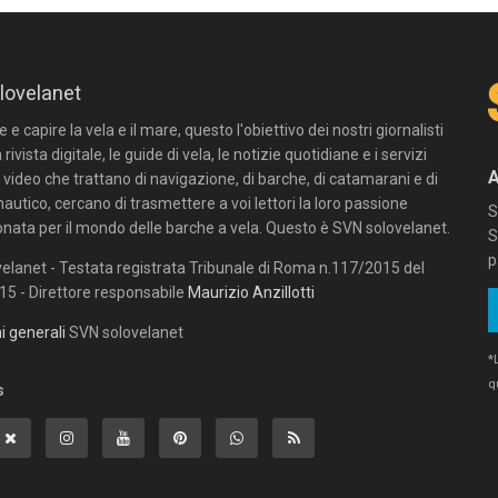
lovelanet
e capire la vela e il mare, questo l'obiettivo dei nostri giornalisti
 rivista digitale, le guide di vela, le notizie quotidiane e i servizi
n video che trattano di navigazione, di barche, di catamarani e di
autico, cercano di trasmettere a voi lettori la loro passione
S
onata per il mondo delle barche a vela. Questo è SVN solovelanet.
S
p
elanet - Testata registrata Tribunale di Roma n.117/2015 del
5 - Direttore responsabile
Maurizio Anzillotti
i generali
SVN solovelanet
*
q
s