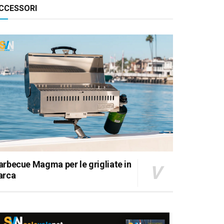
FIRST 300 SPIRIT DI POPPA
CCESSORI
arbecue Magma per le grigliate in
arca