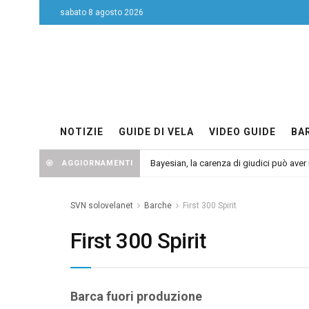
sabato 8 agosto 2026
NOTIZIE
GUIDE DI VELA
VIDEO GUIDE
BA
Bayesian, la carenza di giudici può aver r
AGGIORNAMENTI
SVN solovelanet
Barche
First 300 Spirit
First 300 Spirit
Barca fuori produzione