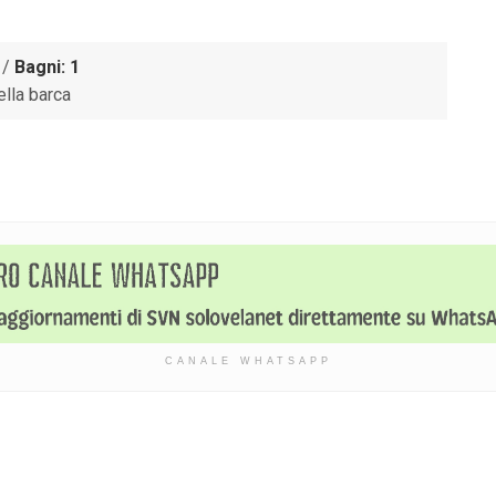
/
Bagni: 1
ella barca
CANALE WHATSAPP