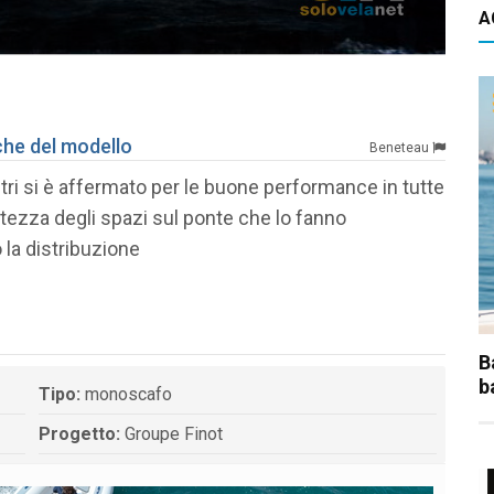
IL 
A
iche del modello
Beneteau
etri si è affermato per le buone performance in tutte
atezza degli spazi sul ponte che lo fanno
 la distribuzione
B
b
Tipo:
monoscafo
Progetto:
Groupe Finot