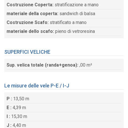
Costruzione Coperta:
stratificazione a mano
materiale della coperta:
sandwich di balsa
Costruzione Scafo:
stratificato a mano
materiale dello scafo:
pieno di vetroresina
SUPERFICI VELICHE
Sup. velica totale (randa+genoa):
,00 m²
Le misure delle vele P-E / I-J
P :
13,50 m
E :
4,39 m
I :
15,30 m
J :
4,40 m